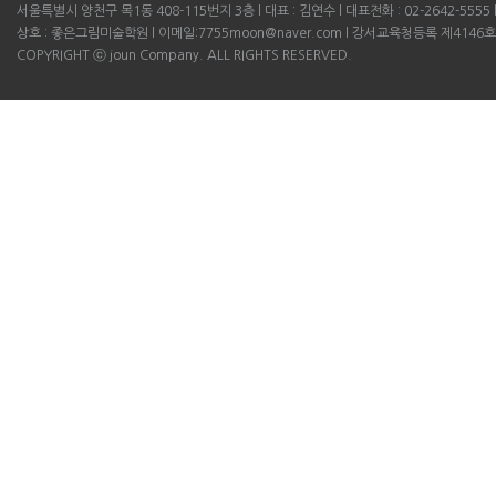
서울특별시 양천구 목1동 408-115번지 3층 l 대표 : 김연수 l 대표전화 : 02-2642-5555 l B
상호 : 좋은그림미술학원 l 이메일:7755moon@naver.com l 강서교육청등록 제4146호
COPYRIGHT ⓒ joun Company. ALL RIGHTS RESERVED.