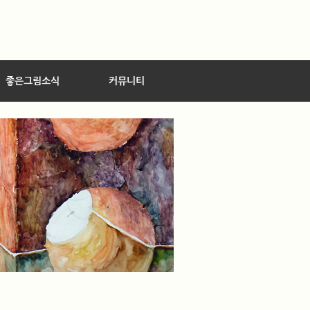
좋은그림소식
커뮤니티