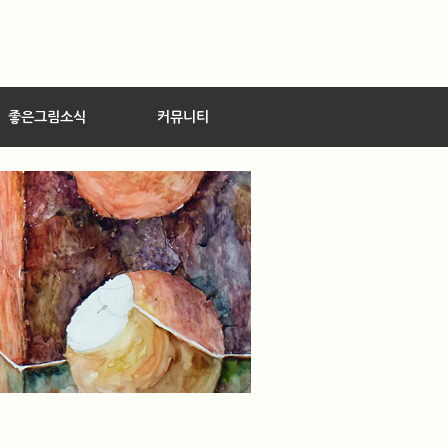
좋은그림소식
커뮤니티