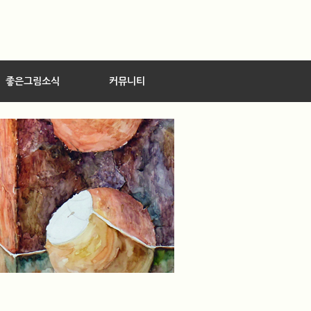
좋은그림소식
커뮤니티