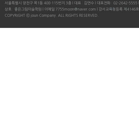
서울특별시 양천구 목1동 408-115번지 3층 l 대표 : 김연수 l 대표전화 : 02-2642-5555 l B
상호 : 좋은그림미술학원 l 이메일:7755moon@naver.com l 강서교육청등록 제4146호
COPYRIGHT ⓒ joun Company. ALL RIGHTS RESERVED.