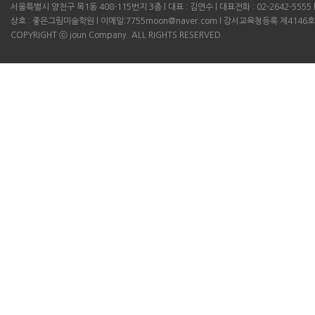
서울특별시 양천구 목1동 408-115번지 3층 l 대표 : 김연수 l 대표전화 : 02-2642-5555 l B
상호 : 좋은그림미술학원 l 이메일:7755moon@naver.com l 강서교육청등록 제4146호
COPYRIGHT ⓒ joun Company. ALL RIGHTS RESERVED.