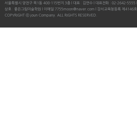
서울특별시 양천구 목1동 408-115번지 3층 l 대표 : 김연수 l 대표전화 : 02-2642-5555 l B
상호 : 좋은그림미술학원 l 이메일:7755moon@naver.com l 강서교육청등록 제4146호
COPYRIGHT ⓒ joun Company. ALL RIGHTS RESERVED.