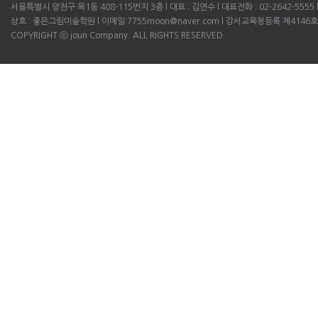
서울특별시 양천구 목1동 408-115번지 3층 l 대표 : 김연수 l 대표전화 : 02-2642-5555 l B
상호 : 좋은그림미술학원 l 이메일:7755moon@naver.com l 강서교육청등록 제4146호
COPYRIGHT ⓒ joun Company. ALL RIGHTS RESERVED.