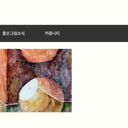
좋은그림소식
커뮤니티