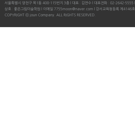
서울특별시 양천구 목1동 408-115번지 3층 l 대표 : 김연수 l 대표전화 : 02-2642-5555 l B
상호 : 좋은그림미술학원 l 이메일:7755moon@naver.com l 강서교육청등록 제4146호
COPYRIGHT ⓒ joun Company. ALL RIGHTS RESERVED.