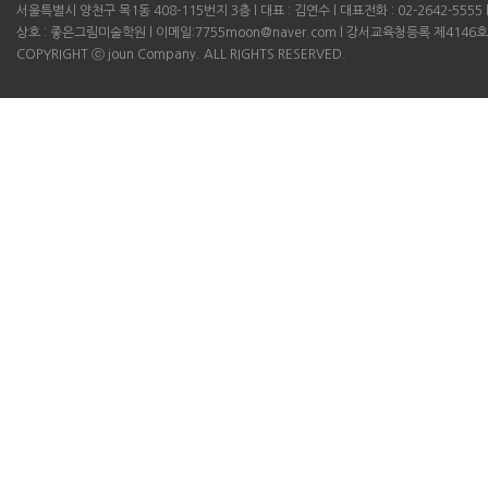
서울특별시 양천구 목1동 408-115번지 3층 l 대표 : 김연수 l 대표전화 : 02-2642-5555 l B
상호 : 좋은그림미술학원 l 이메일:7755moon@naver.com l 강서교육청등록 제4146호
COPYRIGHT ⓒ joun Company. ALL RIGHTS RESERVED.