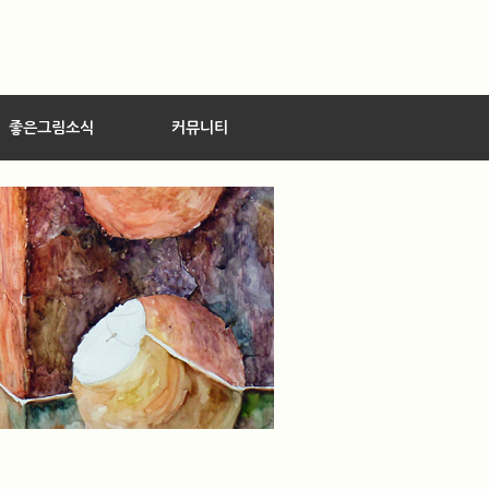
좋은그림소식
커뮤니티