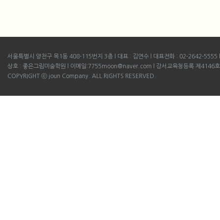
서울특별시 양천구 목1동 408-115번지 3층 l 대표 : 김연수 l 대표전화 : 02-2642-5555 l B
상호 : 좋은그림미술학원 l 이메일:7755moon@naver.com l 강서교육청등록 제4146호
COPYRIGHT ⓒ joun Company. ALL RIGHTS RESERVED.