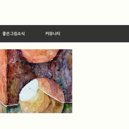
좋은그림소식
커뮤니티