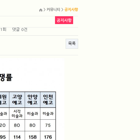
> 커뮤니티 >
공지사항
공지사항
91회
댓글
0건
목록