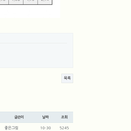
목록
글쓴이
날짜
조회
좋은그림
10-30
5245