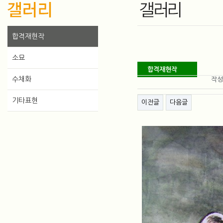
합격재현작
소묘
합격재현작
게시물 정보
수채화
작
게시물 상단 버튼
기타표현
이전글
다음글
본
문