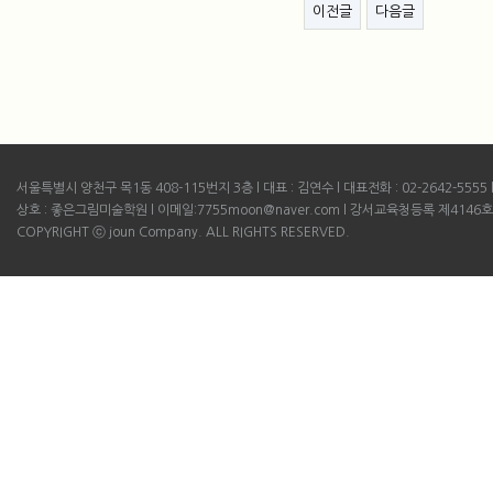
게시물 하단 버튼
이전글
다음글
서울특별시 양천구 목1동 408-115번지 3층 l 대표 : 김연수 l 대표전화 : 02-2642-5555 l B
상호 : 좋은그림미술학원 l 이메일:7755moon@naver.com l 강서교육청등록 제4146호
COPYRIGHT ⓒ joun Company. ALL RIGHTS RESERVED.