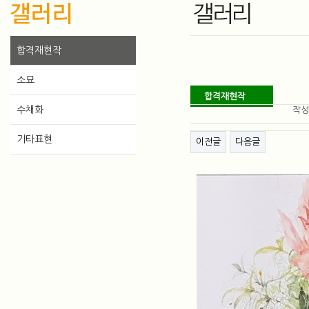
합격재현작
소묘
합격재현작
게시물 정보
수채화
작
게시물 상단 버튼
기타표현
이전글
다음글
본
문