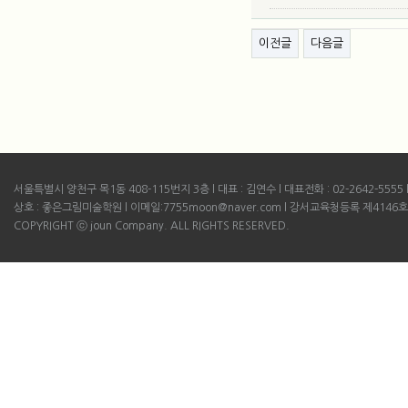
게시물 하단 버튼
이전글
다음글
서울특별시 양천구 목1동 408-115번지 3층 l 대표 : 김연수 l 대표전화 : 02-2642-5555 l B
상호 : 좋은그림미술학원 l 이메일:7755moon@naver.com l 강서교육청등록 제4146호
COPYRIGHT ⓒ joun Company. ALL RIGHTS RESERVED.