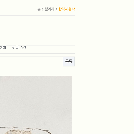
> 갤러리 >
합격재현작
02회
댓글
0건
목록