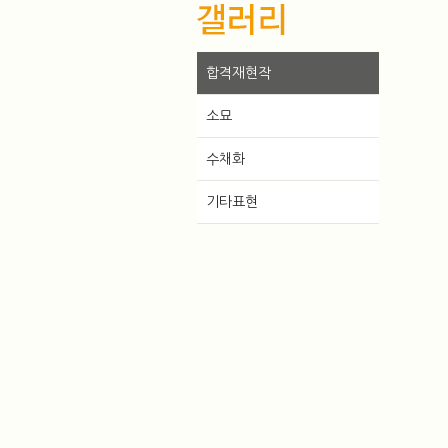
합격재현작
소묘
수채화
기타표현