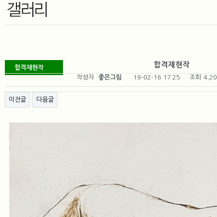
합격재현작
합격재현작
게시물 정보
작성자
좋은그림
19-02-16 17:25
조회
4,2
게시물 상단 버튼
이전글
다음글
본
문