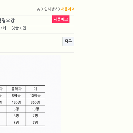
> 입시정보 >
서울예고
서울예고
전형요강
07회
댓글
0건
목록