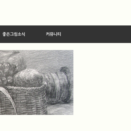
좋은그림소식
커뮤니티