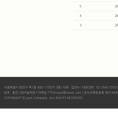
5
2
4
2
3
2
서울특별시 양천구 목1동 408-115번지 3층 l 대표 : 김연수 l 대표전화 : 02-2642-5555 l B
상호 : 좋은그림미술학원 l 이메일:7755moon@naver.com l 강서교육청등록 제4146호
COPYRIGHT ⓒ joun Company. ALL RIGHTS RESERVED.