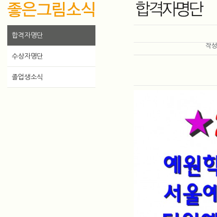
합격자명단
작
수상자명단
졸업생소식