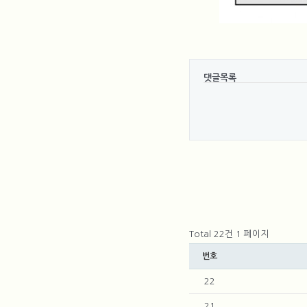
댓글목록
Total 22건
1 페이지
번호
22
21